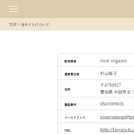
TOP
当サイトについて
rion orga
販売業者
杉山裕子
運営責任者
〒4750927
住所
愛知県 半田市北二
0569309031
電話番号
rionyomogi@g
メールアドレス
http://favorich.
URL