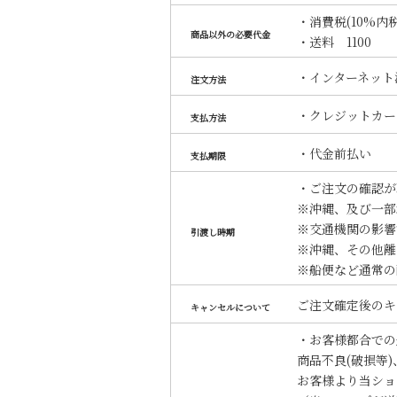
・消費税(10%内税
商品以外の必要代金
・送料 1100
・インターネット
注文方法
・クレジットカー
支払方法
・代金前払い
支払期限
・ご注文の確認が
※沖縄、及び一部
※交通機関の影響
引渡し時期
※沖縄、その他離
※船便など通常の
ご注文確定後のキ
キャンセルについて
・お客様都合での
商品不良(破損等
お客様より当ショ