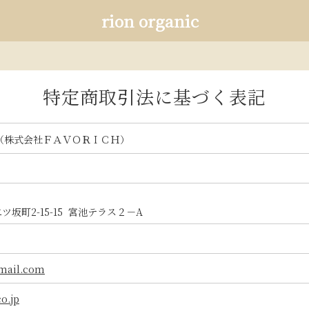
rion organic
特定商取引法に基づく表記
nic （株式会社ＦＡＶＯＲＩＣＨ）
ツ坂町2-15-15 宮池テラス２－A
mail.com
co.jp