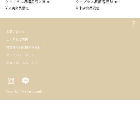
ウモプラス濃縮溶液 500ml
ウモプラス濃縮溶液 50ml
￥来店会員限定
￥来店会員限定
お問い合わせ
よくあるご質問
特定商取引に関する表記
プライバシーポリシー
サロンホームページへ
Copyright © rion organic