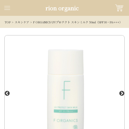
rion organic
TOP
スキンケア
F ORGANICS UVプロテクト スキンミルク 50ml（SPF30・PA+++）