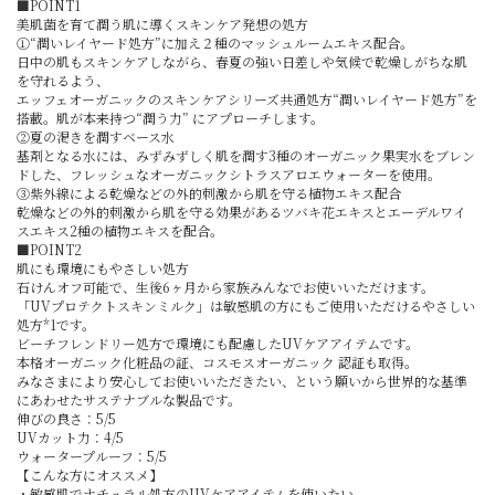
■POINT1
美肌菌を育て潤う肌に導くスキンケア発想の処方
➀“潤いレイヤード処方”に加え２種のマッシュルームエキス配合。
日中の肌もスキンケアしながら、春夏の強い日差しや気候で乾燥しがちな肌
を守れるよう、
エッフェオーガニックのスキンケアシリーズ共通処方“潤いレイヤード処方”を
搭載。肌が本来持つ“潤う力” にアプローチします。
➁夏の渇きを潤すベース水
基剤となる水には、みずみずしく肌を潤す3種のオーガニック果実水をブレン
ドした、フレッシュなオーガニックシトラスアロエウォーターを使用。
➂紫外線による乾燥などの外的刺激から肌を守る植物エキス配合
乾燥などの外的刺激から肌を守る効果があるツバキ花エキスとエーデルワイ
スエキス2種の植物エキスを配合。
■POINT2
肌にも環境にもやさしい処方
石けんオフ可能で、生後6ヶ月から家族みんなでお使いいただけます。
「UVプロテクトスキンミルク」は敏感肌の方にもご使用いただけるやさしい
処方*1です。
ビーチフレンドリー処方で環境にも配慮したUVケアアイテムです。
本格オーガニック化粧品の証、コスモスオーガニック 認証も取得。
みなさまにより安心してお使いいただきたい、という願いから世界的な基準
にあわせたサステナブルな製品です。
伸びの良さ：5/5
UVカット力：4/5
ウォータープルーフ：5/5
【こんな方にオススメ】
・敏感肌でナチュラル処方のUVケアアイテムを使いたい