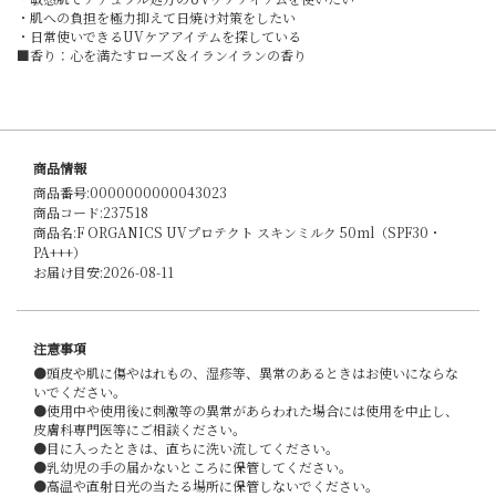
・肌への負担を極力抑えて日焼け対策をしたい
・日常使いできるUVケアアイテムを探している
■香り：心を満たすローズ＆イランイランの香り
商品情報
商品番号:0000000000043023
商品コード:237518
商品名:F ORGANICS UVプロテクト スキンミルク 50ml（SPF30・
PA+++）
お届け目安:2026-08-11
注意事項
●頭皮や肌に傷やはれもの、湿疹等、異常のあるときはお使いにならな
いでください。
●使用中や使用後に刺激等の異常があらわれた場合には使用を中止し、
皮膚科専門医等にご相談ください。
●目に入ったときは、直ちに洗い流してください。
●乳幼児の手の届かないところに保管してください。
●高温や直射日光の当たる場所に保管しないでください。