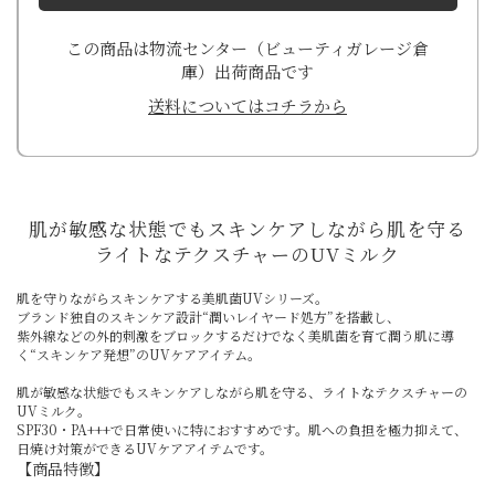
この商品は物流センター（ビューティガレージ倉
庫）出荷商品です
送料についてはコチラから
肌が敏感な状態でもスキンケアしながら肌を守る
ライトなテクスチャーのUVミルク
肌を守りながらスキンケアする美肌菌UVシリーズ。
ブランド独自のスキンケア設計“潤いレイヤード処方”を搭載し、
紫外線などの外的刺激をブロックするだけでなく美肌菌を育て潤う肌に導
く“スキンケア発想”のUVケアアイテム。
肌が敏感な状態でもスキンケアしながら肌を守る、ライトなテクスチャーの
UVミルク。
SPF30・PA+++で日常使いに特におすすめです。肌への負担を極力抑えて、
日焼け対策ができるUVケアアイテムです。
【商品特徴】