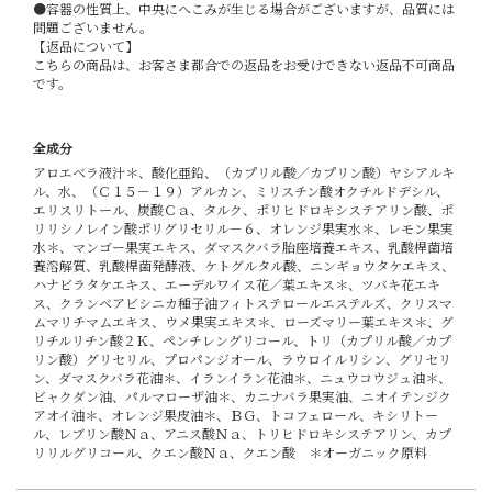
●容器の性質上、中央にへこみが生じる場合がございますが、品質には
問題ございません。
【返品について】
こちらの商品は、お客さま都合での返品をお受けできない返品不可商品
です。
全成分
アロエベラ液汁＊、酸化亜鉛、（カプリル酸／カプリン酸）ヤシアルキ
ル、水、（Ｃ１５－１９）アルカン、ミリスチン酸オクチルドデシル、
エリスリトール、炭酸Ｃａ、タルク、ポリヒドロキシステアリン酸、ポ
リリシノレイン酸ポリグリセリル－６、オレンジ果実水＊、レモン果実
水＊、マンゴー果実エキス、ダマスクバラ胎座培養エキス、乳酸桿菌培
養溶解質、乳酸桿菌発酵液、ケトグルタル酸、ニンギョウタケエキス、
ハナビラタケエキス、エーデルワイス花／葉エキス＊、ツバキ花エキ
ス、クランベアビシニカ種子油フィトステロールエステルズ、クリスマ
ムマリチマムエキス、ウメ果実エキス＊、ローズマリー葉エキス＊、グ
リチルリチン酸２Ｋ、ペンチレングリコール、トリ（カプリル酸／カプ
リン酸）グリセリル、プロパンジオール、ラウロイルリシン、グリセリ
ン、ダマスクバラ花油＊、イランイラン花油＊、ニュウコウジュ油＊、
ビャクダン油、パルマローザ油＊、カニナバラ果実油、ニオイテンジク
アオイ油＊、オレンジ果皮油＊、ＢＧ、トコフェロール、キシリトー
ル、レブリン酸Ｎａ、アニス酸Ｎａ、トリヒドロキシステアリン、カプ
リリルグリコール、クエン酸Ｎａ、クエン酸 ＊オーガニック原料