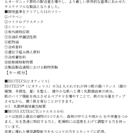
らオーガニック原料の配合量を増やし、より厳しい世界的な基準にあわせた
サステナブルな製品となりました。
■開発基準をクリアした11のフリー
①パラベン
②マイクロプラスチック
③シリコーン
④紫外線吸収剤
⑤石油系界面活性剤
⑥鉱物油
⑦合成香料
⑧遺伝子組み換え原料
⑨合成着色料
⑩放射線照射物質
⑪製品製造過程における動物実験
【キー成分】
■BIOTILYS(ビオティリス)
BIOTILYS®（ビオティリス）※3は 人それぞれが持つ肌の菌バランス（菌の
種類、多様性、量）を整え、 健やかな肌へと導く乳酸菌由来の成分。
肌のバリア機能を向上させるペプチドを増やすことで、肌の水分量をアップ
させながら、潤う肌を育むことができます。
※3：乳酸桿菌培養溶解質
■MOSS EXTRACT(コケエキス※4)
コケは地球上最古の植物の1つであり、森林の中で土や雨から 水や栄養をつか
まえ、水を急速に吸収する力と、乾燥時には湿度を上げて調整する力を持っ
ています。
非常に優れた保湿調整能力をもつコケの力をスキンケアに応用。