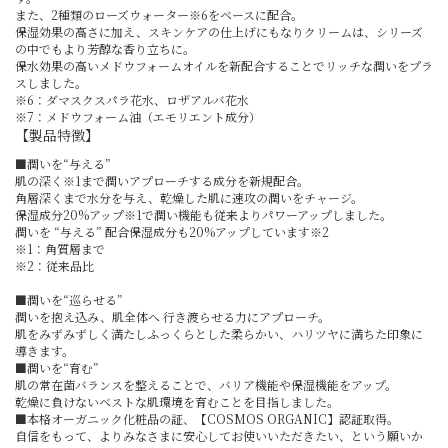
また、2種類のローズウォーター※6をベースに配合。
保湿効果の高さに加え、スキンケアの仕上げにもなりクリームは、シリーズ
の中でもより芳醇な香り立ちに。
保水効果の高いメドウフォームオイルを新配合することでリッチな潤いをプラ
スしました。
※6：ダマスクスパラ花水、ロザアルバ花水
※7：メドウフォーム油（エモリエント成分）
【製品特徴】
■潤いを“与える”
肌の深く※1まで潤いアプローチする成分を新規配合。
角層深くまで水分を与え、乾燥した肌に速攻の潤いをチャージ。
保湿成分20%アップ※1で潤い機能も従来よりパワーアップしました。
潤いを “与える” 配合保湿成分も20%アップしています※2
※1：角質層まで
※2：従来品比
■潤いを“巡らせる”
潤いを抱え込み、肌全体へ 行き渡らせる力にアプローチ。
肌をみずみずしく満たしふっくらとした柔らかい、ハリツヤに満ちた印象に
導きます。
■潤いを“育む”
肌の常在菌バランスを整えることで、バリア機能や保湿機能をアップ。
乾燥に負けないベストな肌環境を育むことを目指しました。
■本格オーガニック化粧品の証、【COSMOS ORGANIC】認証取得。
自信をもって、よりみなさまに安心してお使いいただきたい、という願いか