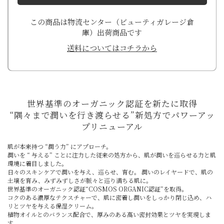
この商品は物流センター（ビューティガレージ倉
庫）出荷商品です
送料についてはコチラから
世界基準のオーガニック認証を新たに取得
“隅々まで潤いを行き渡らせる”新処方でパワーアッ
プリニューアル
肌が本来持つ “潤う力” にアプローチ。
潤いを “ 与える” ことに注力した従来の処方から、肌が潤いを巡らせる力と肌
環境に着目しました。
日々のスキンケアで潤いを与え、巡らせ、育む。 潤いのレイヤードで、肌の
土壌を育み、みずみずしさが脈々と巡り満ちる肌に。
世界基準のオーガニック認証“COSMOS ORGANIC認証”を取得。
コクのある濃厚なテクスチャーで、肌に密着し潤いをしっかり閉じ込め、ハ
リとツヤを与える保湿クリーム。
植物オイルとのバランス配合で、厚みのある高い密封効果とツヤを実現しま
す。