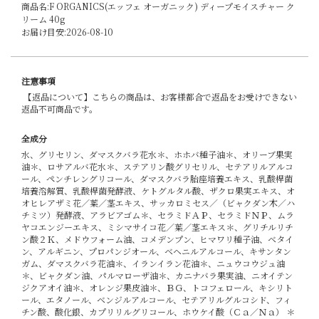
商品名:F ORGANICS(エッフェ オーガニック) ディープモイスチャー ク
リーム 40g
お届け目安:2026-08-10
注意事項
【返品について】こちらの商品は、お客様都合で返品をお受けできない
返品不可商品です。
全成分
水、グリセリン、ダマスクバラ花水＊、ホホバ種子油＊、オリーブ果実
油＊、ロサアルバ花水＊、ステアリン酸グリセリル、セテアリルアルコ
ール、ペンチレングリコール、ダマスクバラ胎座培養エキス、乳酸桿菌
培養溶解質、乳酸桿菌発酵液、ケトグルタル酸、ザクロ果実エキス、オ
オヒレアザミ花／葉／茎エキス、サッカロミセス／（ビャクダン木／ハ
チミツ）発酵液、アラビアゴム＊、セラミドＡＰ、セラミドＮＰ、ムラ
ヤコエンジーエキス、ミシマサイコ花／葉／茎エキス＊、グリチルリチ
ン酸２Ｋ、メドウフォーム油、コメデンプン、ヒマワリ種子油、ベタイ
ン、アルギニン、プロパンジオール、ベヘニルアルコール、キサンタン
ガム、ダマスクバラ花油＊、イランイラン花油＊、ニュウコウジュ油
＊、ビャクダン油、パルマローザ油＊、カニナバラ果実油、ニオイテン
ジクアオイ油＊、オレンジ果皮油＊、ＢＧ、トコフェロール、キシリト
ール、エタノール、ベンジルアルコール、セテアリルグルコシド、フィ
チン酸、酸化銀、カプリリルグリコール、ホウケイ酸（Ｃａ／Ｎａ） ＊