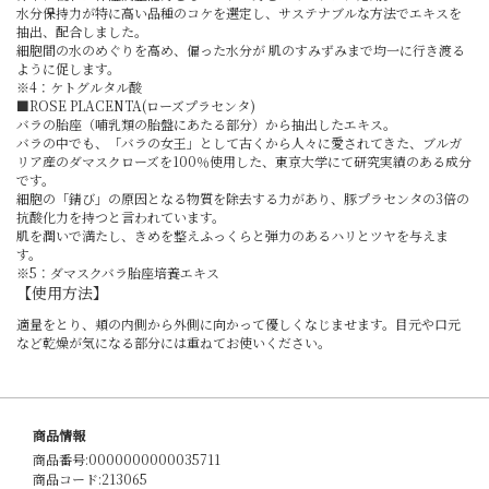
水分保持力が特に高い品種のコケを選定し、サステナブルな方法でエキスを
抽出、配合しました。
細胞間の水のめぐりを高め、偏った水分が 肌のすみずみまで均一に行き渡る
ように促します。
※4：ケトグルタル酸
■ROSE PLACENTA(ローズプラセンタ)
バラの胎座（哺乳類の胎盤にあたる部分）から抽出したエキス。
バラの中でも、「バラの女王」として古くから人々に愛されてきた、ブルガ
リア産のダマスクローズを100％使用した、東京大学にて研究実績のある成分
です。
細胞の「錆び」の原因となる物質を除去する力があり、豚プラセンタの3倍の
抗酸化力を持つと言われています。
肌を潤いで満たし、きめを整えふっくらと弾力のあるハリとツヤを与えま
す。
※5：ダマスクバラ胎座培養エキス
【使用方法】
適量をとり、頬の内側から外側に向かって優しくなじませます。目元や口元
など乾燥が気になる部分には重ねてお使いください。
商品情報
商品番号:0000000000035711
商品コード:213065